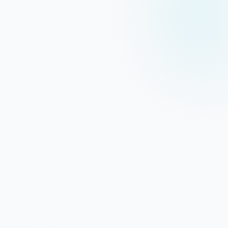
Blitzschnelle Performance
Modernste Hardware und SSD-Speicher
sorgen für optimale Ladezeiten.
Persönlicher Support
Unser Support-Team steht Ihnen bei allen
Fragen kompetent zur Seite.
Domain-Registrierung
Registrieren Sie Ihre Wunschdomain schnell
und unkompliziert über unser Portal.